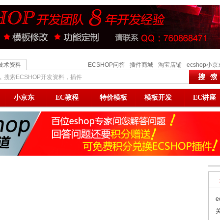
技术资料
ECSHOP问答
插件商城
淘宝店铺
ecshop小京
搜索ECSHOP开发资料，插件
小京东
EC教程
特价模板
模板开发
EC讲座
e