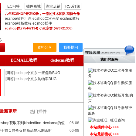
EC问答
插件商城
淘宝店铺
RSS订阅
八年ECSHOP开发经验，一流的技术团队,期待合作
ecshop插件汇总
ecshop二次开发
ecshop教程
ecshop模板教程
ecshop插件
ecshop群:(75447194) 小京东群:(476721308)
东
资料分享
我要提问
我们的服务
ECMALL教程
dedecms教程
QQ:二次开发服
[问答]ecmall 收货15
务
[问答]kingshard不支持表明大写的
QQ:插件购买服
[问答]ecshop小京东一些危险BUG
务
[问答]ecshop小京东购物车BUG
QQ:模板开发/购
[问答]ec助理 怎么导出淘宝数据
买
[问答]ecshop小京东数据导入导出
QQ:服务器维护
[问答]更改首页文字信息几个小
最新更新
热门插件
服务
[问答]设置好了会员等级及折扣
旺旺咨询
[问答]ECshop v2.7.3版 夺宝奇兵活
cshop获取不到kindeditor中textarea的值
06-08
本站插件中心
>>>
[问答]ecshop3.6如何安装
关于首页特价促销商品显示剩余时
06-08
本站最新模板
>>>