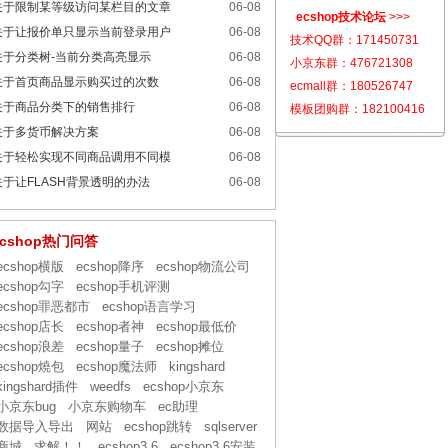
关于限制某等级访问某栏目的文章
06-08
ecshop技术论坛
>>>
关于让报价单只显示当前登录用户
06-08
技术QQ群：
171450731
关于分类树-当前分类高亮显示
06-08
小京东群：
476721308
关于首页商品显示购买过的次数
06-08
ecmall群：
180526747
关于商品分类下的销售排行
06-08
模板团购群：
182100416
关于多货币解决方案
06-08
关于轻松实现不同商品调用不同模
06-08
关于让FLASH背景透明的办法
06-08
ecshop热门问答
ecshop横版
ecshop降序
ecshop物流公司
ecshop勾字
ecshop手机评测
ecshop罪恶都市
ecshop语言学习
ecshop店长
ecshop者神
ecshop最低价
ecshop浪差
ecshop量子
ecshop摊位
ecshop燒包
ecshop魔法师
kingshard
kingshard插件
weedfs
ecshop小京东
小京东bug
小京东购物车
ec助理
数据导入导出
网站
ecshop跳转
sqlserver
商城
求解！！
ecshop3.6
ecshop3.6安装