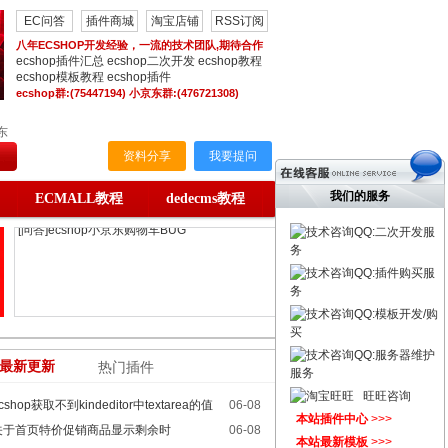
EC问答
插件商城
淘宝店铺
RSS订阅
八年ECSHOP开发经验，一流的技术团队,期待合作
ecshop插件汇总
ecshop二次开发
ecshop教程
ecshop模板教程
ecshop插件
ecshop群:(75447194) 小京东群:(476721308)
东
资料分享
我要提问
我们的服务
ECMALL教程
dedecms教程
QQ:二次开发服
[问答]ecmall 收货15
务
[问答]kingshard不支持表明大写的
QQ:插件购买服
[问答]ecshop小京东一些危险BUG
务
[问答]ecshop小京东购物车BUG
QQ:模板开发/购
[问答]ec助理 怎么导出淘宝数据
买
[问答]ecshop小京东数据导入导出
QQ:服务器维护
[问答]更改首页文字信息几个小
最新更新
热门插件
服务
[问答]设置好了会员等级及折扣
旺旺咨询
[问答]ECshop v2.7.3版 夺宝奇兵活
cshop获取不到kindeditor中textarea的值
06-08
本站插件中心
>>>
[问答]ecshop3.6如何安装
关于首页特价促销商品显示剩余时
06-08
本站最新模板
>>>