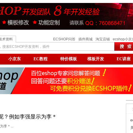
技术资料
ECSHOP问答
插件商城
淘宝店铺
ecshop小京
搜索ECSHOP开发资料，插件
小京东
EC教程
特价模板
模板开发
EC讲座
呢？例如李强显示为李＊
e
李＊...