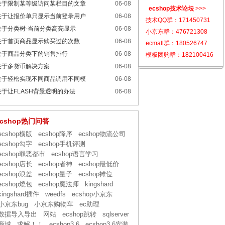
关于限制某等级访问某栏目的文章
06-08
ecshop技术论坛
>>>
关于让报价单只显示当前登录用户
06-08
技术QQ群：
171450731
关于分类树-当前分类高亮显示
06-08
小京东群：
476721308
关于首页商品显示购买过的次数
06-08
ecmall群：
180526747
关于商品分类下的销售排行
06-08
模板团购群：
182100416
关于多货币解决方案
06-08
关于轻松实现不同商品调用不同模
06-08
关于让FLASH背景透明的办法
06-08
ecshop热门问答
ecshop横版
ecshop降序
ecshop物流公司
ecshop勾字
ecshop手机评测
ecshop罪恶都市
ecshop语言学习
ecshop店长
ecshop者神
ecshop最低价
ecshop浪差
ecshop量子
ecshop摊位
ecshop燒包
ecshop魔法师
kingshard
kingshard插件
weedfs
ecshop小京东
小京东bug
小京东购物车
ec助理
数据导入导出
网站
ecshop跳转
sqlserver
商城
求解！！
ecshop3.6
ecshop3.6安装