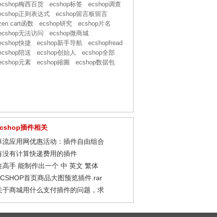
ecshop梅西百货
ecshop标签
ecshop调查
ecshop正则表达式
ecshop留言板留言
zen cart函数
ecshop研究
ecshop片名
ecshop无法访问
ecshop微商城
ecshop快捷
ecshop新手导航
ecshopfread
ecshop陪送
ecshop创始人
ecshop全部
ecshop元素
ecshop縮圖
ecshop数据包
ecshop插件相关
卓流应用网优惠活动：插件自由组合
有没有计算快递费用的插件
往高手 能制作出一个 中 英文 繁体
ECSHOP首页商品大图预览插件.rar
关于商城用什么支付插件的问题，求