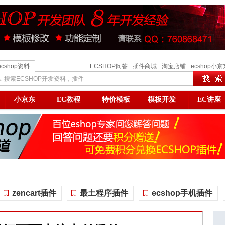
ecshop资料
ECSHOP问答
插件商城
淘宝店铺
ecshop小京
搜索ECSHOP开发资料，插件
小京东
EC教程
特价模板
模板开发
EC讲座
zencart插件
最土程序插件
ecshop手机插件