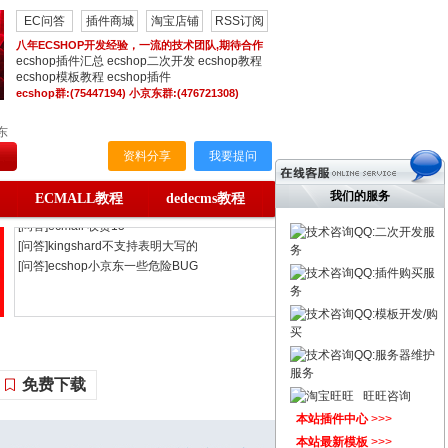
EC问答
插件商城
淘宝店铺
RSS订阅
八年ECSHOP开发经验，一流的技术团队,期待合作
ecshop插件汇总
ecshop二次开发
ecshop教程
ecshop模板教程
ecshop插件
ecshop群:(75447194) 小京东群:(476721308)
东
资料分享
我要提问
我们的服务
ECMALL教程
dedecms教程
QQ:二次开发服
[问答]服务器和数据库不在一起
务
[问答]ecmall 收货15
QQ:插件购买服
[问答]kingshard不支持表明大写的
务
[问答]ecshop小京东一些危险BUG
QQ:模板开发/购
[问答]ecshop小京东购物车BUG
买
[问答]ec助理 怎么导出淘宝数据
QQ:服务器维护
[问答]ecshop小京东数据导入导出
服务
免费下载
[问答]更改首页文字信息几个小
旺旺咨询
[问答]设置好了会员等级及折扣
本站插件中心
>>>
[问答]ECshop v2.7.3版 夺宝奇兵活
本站最新模板
>>>