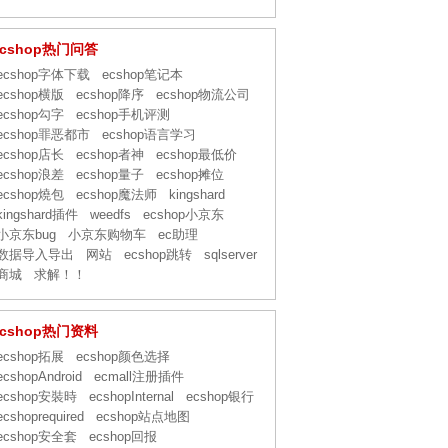
ecshop热门问答
ecshop字体下载
ecshop笔记本
ecshop横版
ecshop降序
ecshop物流公司
ecshop勾字
ecshop手机评测
ecshop罪恶都市
ecshop语言学习
ecshop店长
ecshop者神
ecshop最低价
ecshop浪差
ecshop量子
ecshop摊位
ecshop燒包
ecshop魔法师
kingshard
kingshard插件
weedfs
ecshop小京东
小京东bug
小京东购物车
ec助理
数据导入导出
网站
ecshop跳转
sqlserver
商城
求解！！
ecshop热门资料
ecshop拓展
ecshop颜色选择
ecshopAndroid
ecmall注册插件
ecshop安裝時
ecshopInternal
ecshop银行
ecshoprequired
ecshop站点地图
ecshop安全套
ecshop回报