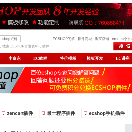
ecshop资料
ECSHOP问答
插件商城
淘宝店铺
ecshop小京
搜索ECSHOP开发资料，插件
小京东
EC教程
特价模板
模板开发
EC讲座
zencart插件
最土程序插件
ecshop手机插件