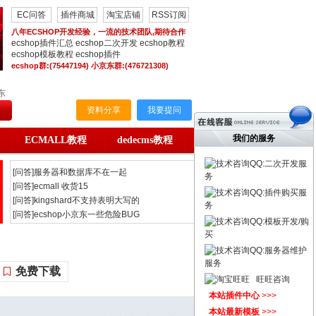
EC问答
插件商城
淘宝店铺
RSS订阅
八年ECSHOP开发经验，一流的技术团队,期待合作
ecshop插件汇总
ecshop二次开发
ecshop教程
ecshop模板教程
ecshop插件
ecshop群:(75447194) 小京东群:(476721308)
东
资料分享
我要提问
我们的服务
ECMALL教程
dedecms教程
QQ:二次开发服
[问答]服务器和数据库不在一起
务
[问答]ecmall 收货15
QQ:插件购买服
[问答]kingshard不支持表明大写的
务
[问答]ecshop小京东一些危险BUG
QQ:模板开发/购
[问答]ecshop小京东购物车BUG
买
[问答]ec助理 怎么导出淘宝数据
QQ:服务器维护
[问答]ecshop小京东数据导入导出
服务
免费下载
[问答]更改首页文字信息几个小
旺旺咨询
[问答]设置好了会员等级及折扣
本站插件中心
>>>
[问答]ECshop v2.7.3版 夺宝奇兵活
本站最新模板
>>>