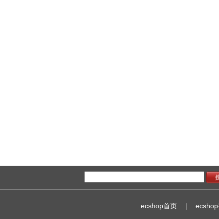
ecshop首页
｜
ecsho