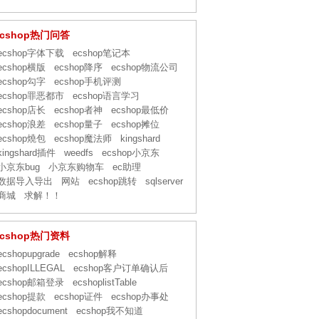
ecshop热门问答
ecshop字体下载
ecshop笔记本
ecshop横版
ecshop降序
ecshop物流公司
ecshop勾字
ecshop手机评测
ecshop罪恶都市
ecshop语言学习
ecshop店长
ecshop者神
ecshop最低价
ecshop浪差
ecshop量子
ecshop摊位
ecshop燒包
ecshop魔法师
kingshard
kingshard插件
weedfs
ecshop小京东
小京东bug
小京东购物车
ec助理
数据导入导出
网站
ecshop跳转
sqlserver
商城
求解！！
ecshop热门资料
ecshopupgrade
ecshop解释
ecshopILLEGAL
ecshop客户订单确认后
ecshop邮箱登录
ecshoplistTable
ecshop提款
ecshop证件
ecshop办事处
ecshopdocument
ecshop我不知道