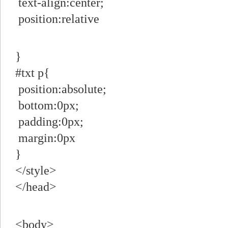
text-align:center;
position:relative
}
#txt p{
position:absolute;
bottom:0px;
padding:0px;
margin:0px
}
</style>
</head>
<body>